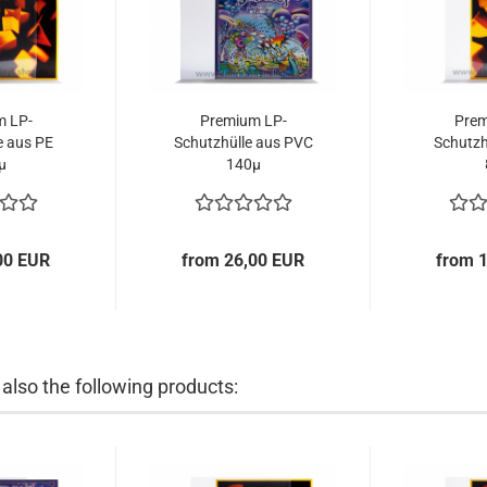
m LP-
Premium LP-
Prem
e aus PE
Schutzhülle aus PVC
Schutzh
µ
140µ
00 EUR
from 26,00 EUR
from 
lso the following products: