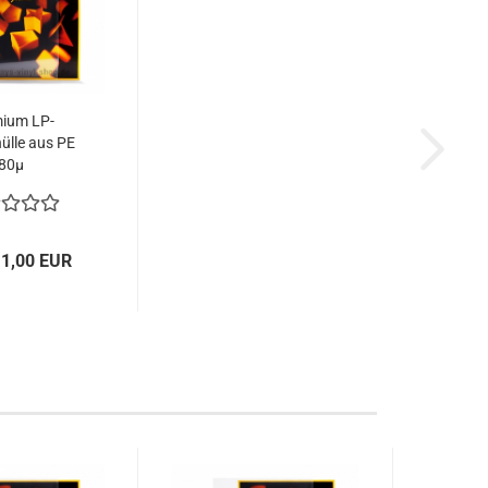
ium LP-
ülle aus PE
80µ
11,00 EUR