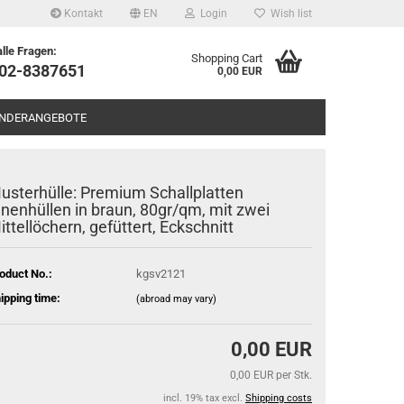
Kontakt
EN
Login
Wish list
alle Fragen:
Shopping Cart
602-8387651
0,00 EUR
NDERANGEBOTE
usterhülle: Premium Schallplatten
nnenhüllen in braun, 80gr/qm, mit zwei
ittellöchern, gefüttert, Eckschnitt
oduct No.:
kgsv2121
ipping time:
(abroad may vary)
0,00 EUR
0,00 EUR per Stk.
incl. 19% tax excl.
Shipping costs