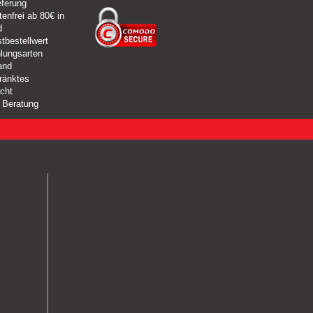
eferung
enfrei ab 80€ in
d
tbestellwert
lungsarten
and
ränktes
cht
 Beratung