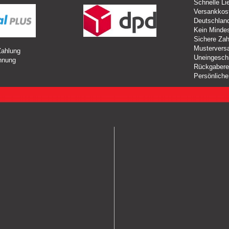
Schnelle Li
Versankkost
Deutschlan
Kein Mindes
Sichere Zah
Mustervers
Zahlung
Uneingesch
hnung
Rückgabere
Persönliche