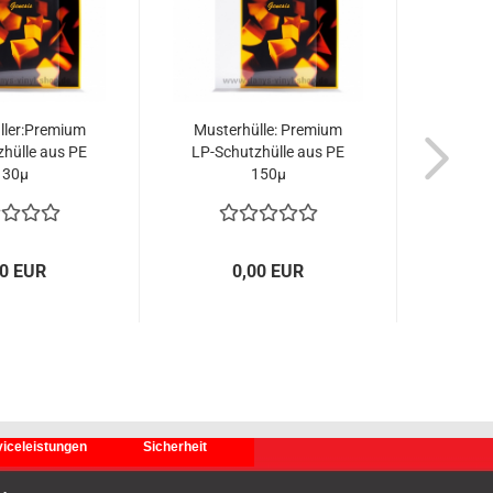
ller:Premium
Musterhülle: Premium
M
hülle aus PE
LP-Schutzhülle aus PE
Versch
130µ
150µ
Schu
glask
00 EUR
0,00 EUR
iceleistungen
Sicherheit