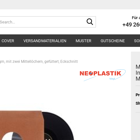
Für 
Search...
+49 2
COVER
VERSANDMATERIALIEN
MUSTER
GUTSCHEINE
SO
, mit zwei Mittellöchern, gefüttert, Eckschnitt
M
I
M
Pr
Sh