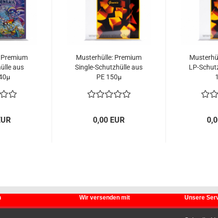
: Premium
Musterhülle: Premium
Musterhü
ülle aus
Single-Schutzhülle aus
LP-Schutz
40µ
PE 150µ
EUR
0,00 EUR
0,
n
Wir versenden mit
Unsere Serv