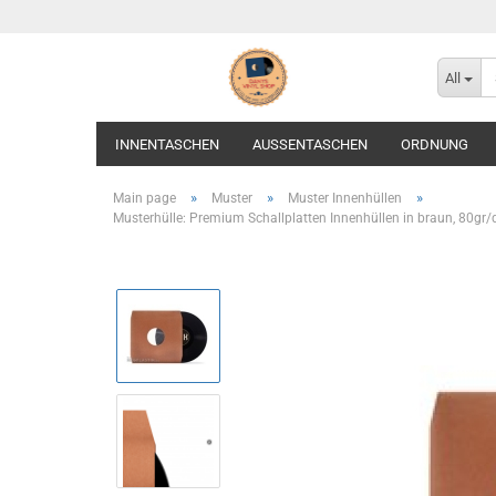
All
INNENTASCHEN
AUSSENTASCHEN
ORDNUNG
»
»
»
Main page
Muster
Muster Innenhüllen
Musterhülle: Premium Schallplatten Innenhüllen in braun, 80gr/qm