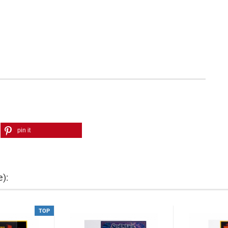
pin it
e):
TOP