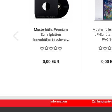
Musterhülle: Premium
Musterhülle
Schallplatten
LP-Schutzh
Innenhüllen in schwarz
PVC 1
80gr. mit zwei
Mittellöchern,...
0,00 EUR
0,00 
Information
Zahlungsarte