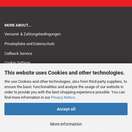
MORE ABOUT...
Versand- & Zahlungsbedingungen
Privatsphäre und Datenschutz
Callback Service
Cookie Settings
This website uses Cookies and other technologies.
We use Cookies and other technologies, also from third-party suppliers, to
ensure the basic functionalities and analyze the usage of our website in
order to provide you with the best shopping experience possible. You can
find more information in our
Privacy Notice
.
Accept all
Withdraw from contract
More information
Shopping Cart Software
by Gambio.com © 2026