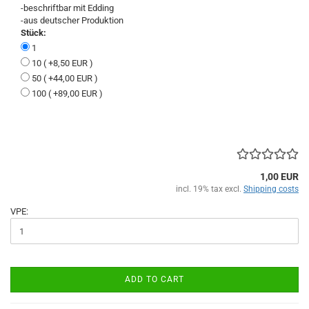
-beschriftbar mit Edding
-aus deutscher Produktion
Stück:
1
10 ( +8,50 EUR )
50 ( +44,00 EUR )
100 ( +89,00 EUR )
1,00 EUR
incl. 19% tax excl.
Shipping costs
VPE:
ADD TO CART