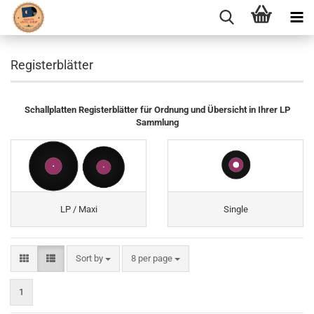
Registerblätter
Schallplatten Registerblätter für Ordnung und Übersicht in Ihrer LP
Sammlung
LP / Maxi
Single
Sort by
per page
Sort by
8 per page
1