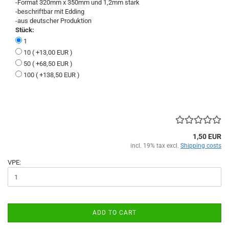
-Format 320mm x 350mm und 1,2mm stark
-beschriftbar mit Edding
-aus deutscher Produktion
Stück:
1
10 ( +13,00 EUR )
50 ( +68,50 EUR )
100 ( +138,50 EUR )
1,50 EUR
incl. 19% tax excl.
Shipping costs
VPE:
ADD TO CART