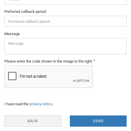
Preferred callback period
Message
Please enter the code shown in the image to the right.
PRIVACY
I have read the
privacy notice
.
NOTICE
BACK
SEND