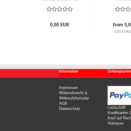
glasklar,185x210 mm,
ungefüt
90µm
0,00 EUR
from 5,
0,05 EUR p
Information
Zahlungsarte
Impressum
Widerrufsrecht &
Widerrufsformular
AGB
Lastschrift
Datenschutz
Kreditkarten 
Kauf auf Rec
Vorkasse