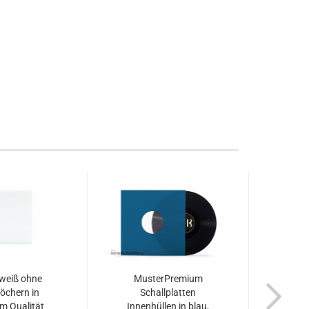
weiß ohne
MusterPremium
Muste
löchern in
Schallplatten
S
m Qualität
Innenhüllen in blau,
In