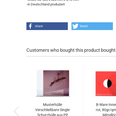
-in Deutschland produziert
share
tweet
Customers who bought this product bought a
Musterhülle:
B-Ware Innen
Verschließbare Single-
rot, 80gr/qm
Schutzhülle aus PP,
Mittellö