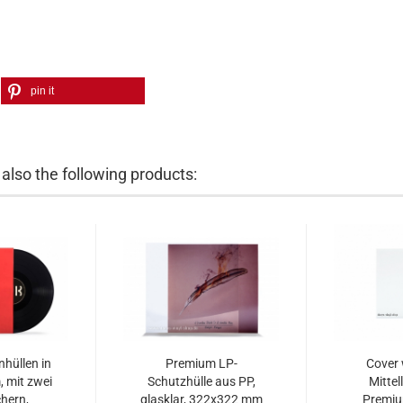
pin it
lso the following products:
hüllen in
Premium LP-
Cover 
, mit zwei
Schutzhülle aus PP,
Mittel
chern,
glasklar, 322x322 mm
Premiu