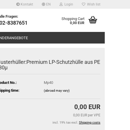
Kontakt
EN
Login
Wish list
alle Fragen:
Shopping Cart
602-8387651
0,00 EUR
NDERANGEBOTE
usterhüller:Premium LP-Schutzhülle aus PE
30µ
oduct No.:
Mp40
ipping time:
(abroad may vary)
0,00 EUR
0,00 EUR per VPE
incl. 19% tax excl.
Shipping costs