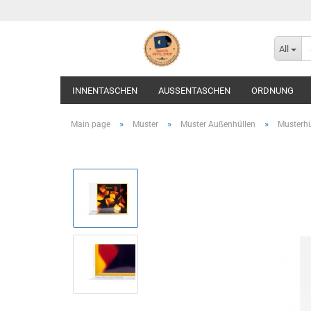
All
INNENTASCHEN
AUSSENTASCHEN
ORDNUNG
»
»
»
Main page
Muster
Muster Außenhüllen
Musterhü