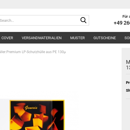
Für 
Search...
+49 2
COVER
VERSANDMATERIALIEN
MUSTER
GUTSCHEINE
SO
ller:Premium LP-Schutzhülle aus PE 130µ
M
1
Pr
Sh