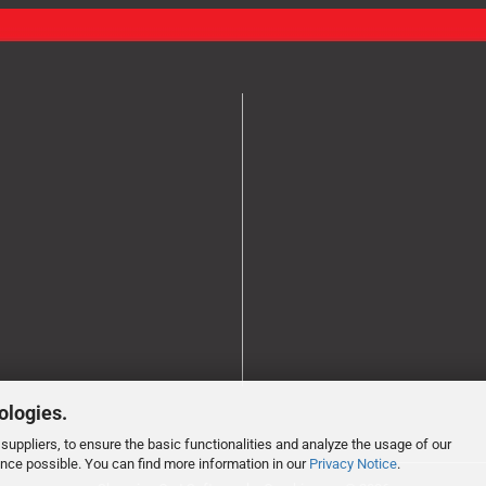
ologies.
suppliers, to ensure the basic functionalities and analyze the usage of our
ence possible. You can find more information in our
Privacy Notice
.