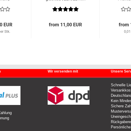
tert
90µm
00 EUR
from 11,00 EUR
from 
er Stk.
0,01
n
Wir versenden mit
Unsere Serv
Schnelle Li
Versankkost
Deutschlan
Kein Mindes
Sichere Zah
Mustervers
Zahlung
Uneingesch
hnung
Rückgabere
Persönliche