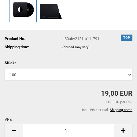
TOP
Product No.:
s80ubv2121-p11_791
Shipping time:
(abroad may vary)
Stück:
19,00 EUR
0,19 EUR per Stk.
incl. 19% tax excl.
Shipping costs
VPE:
VPE