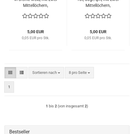
Mittellöchern,
Mittellöchern,
ungefüttert
ungefüttert
5,00 EUR
5,00 EUR
0,05 EUR pro Stk.
0,05 EUR pro Stk.
Sortieren nach
pro Seite
Sortieren nach
8 pro Seite
1
1
bis
2
(von insgesamt
2
)
Bestseller