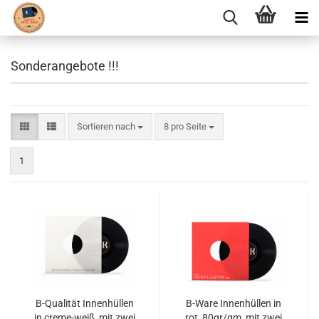
Sonderangebote !!!
Sortieren nach
pro Seite
Sortieren nach
8 pro Seite
1
B-Qualität Innenhüllen
B-Ware Innenhüllen in
in creme-weiß, mit zwei
rot, 80gr/qm, mit zwei