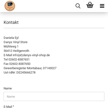
Kontakt
Daniela Eyl
Danys Vinyl Store
Mühlweg 1
56412 Heiligenroth
E-Mail info(at)danys-vinyl-shop.de
Tel 02602-8387651
Fax 02602-8387650
Gewerberegister Montabaur, 07143027
Ust-IdNr: DE245666278
KONTAKT
Name
E-Mail