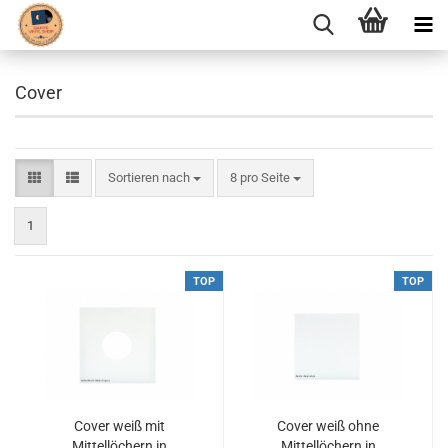
Cover
Sortieren nach
pro Seite
Sortieren nach
8 pro Seite
1
TOP
TOP
Cover weiß mit
Cover weiß ohne
Mittellöchern in
Mittellöchern in