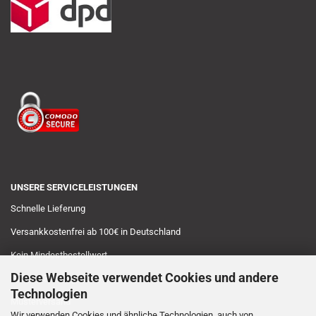
UNSERE SERVICELEISTUNGEN
Schnelle Lieferung
Versankkostenfrei ab 100€ in Deutschland
Kein Mindestbestellwert
Diese Webseite verwendet Cookies und andere
Sichere Zahlungsarten
Technologien
Musterversand
Wir verwenden Cookies und ähnliche Technologien, auch von