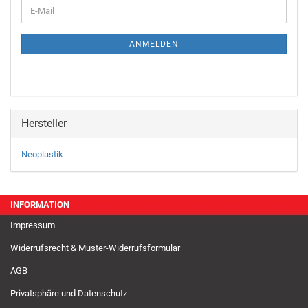
WEITER
E-
ZUR
Mail
NEWSLETTER-
ANMELDUNG
ANMELDEN
Hersteller
Neoplastik
INFORMATION
Impressum
Widerrufsrecht & Muster-Widerrufsformular
AGB
Privatsphäre und Datenschutz