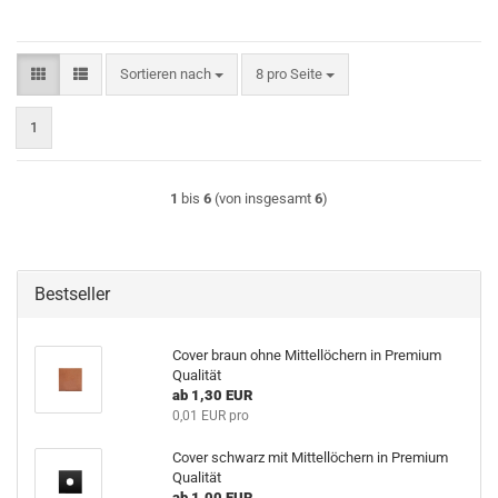
Sortieren nach
pro Seite
Sortieren nach
8 pro Seite
1
1
bis
6
(von insgesamt
6
)
Bestseller
Cover braun ohne Mittellöchern in Premium
Qualität
ab 1,30 EUR
0,01 EUR pro
Cover schwarz mit Mittellöchern in Premium
Qualität
ab 1,00 EUR