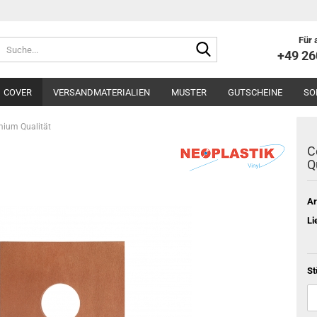
Für 
Suche...
+49 2
COVER
VERSANDMATERIALIEN
MUSTER
GUTSCHEINE
SO
mium Qualität
C
Q
Ar
Li
St