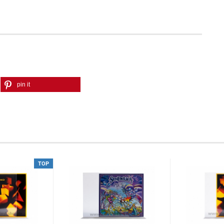
pin it
TOP