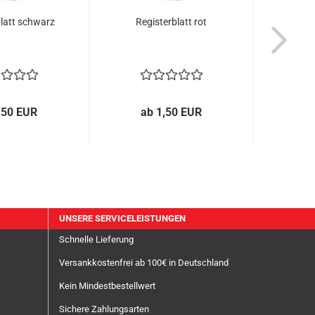
latt schwarz
Registerblatt rot
Regi
,50 EUR
ab 1,50 EUR
a
UNSERE SERVICELEISTUNGEN
Schnelle Lieferung
Versankkostenfrei ab 100€ in Deutschland
Kein Mindestbestellwert
Sichere Zahlungsarten