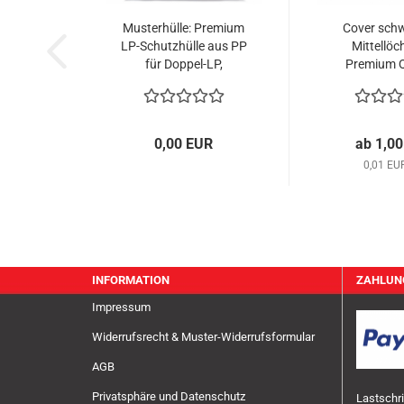
Musterhülle: Premium
Cover schw
LP-Schutzhülle aus PP
Mittellöc
für Doppel-LP,
Premium Q
glasklar,90µm
0,00 EUR
ab 1,0
0,01 EU
INFORMATION
ZAHLUN
Impressum
Widerrufsrecht & Muster-Widerrufsformular
AGB
Privatsphäre und Datenschutz
Lastschri