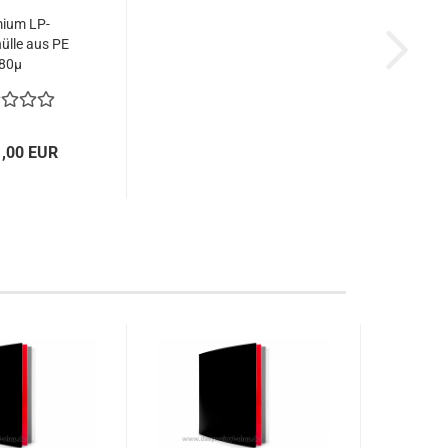
ium LP-
ülle aus PE
80µ
1,00 EUR