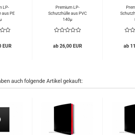
m LP-
Premium LP-
Prem
e aus PE
Schutzhülle aus PVC
Schutzh
µ
140µ
0 EUR
ab 26,00 EUR
ab 1
aben auch folgende Artikel gekauft: