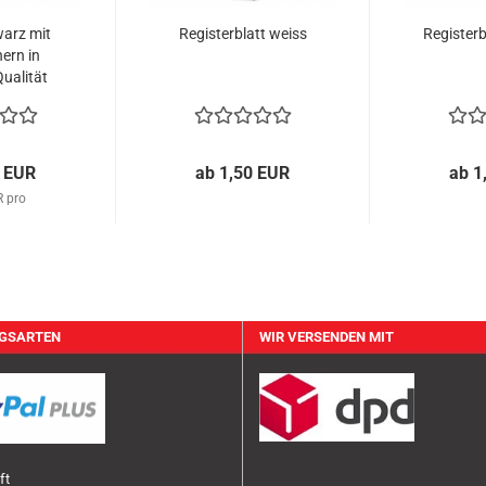
arz mit
Registerblatt weiss
Registerb
hern in
ualität
0 EUR
ab 1,50 EUR
ab 1
R pro
GSARTEN
WIR VERSENDEN MIT
ft