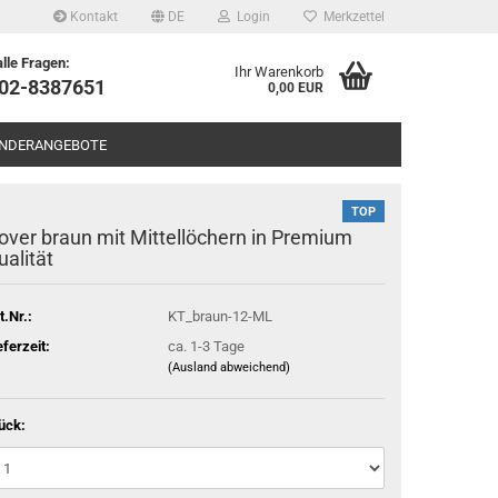
Kontakt
DE
Login
Merkzettel
alle Fragen:
Ihr Warenkorb
602-8387651
0,00 EUR
NDERANGEBOTE
TOP
over braun mit Mittellöchern in Premium
ualität
t.Nr.:
KT_braun-12-ML
eferzeit:
ca. 1-3 Tage
(Ausland abweichend)
ück: