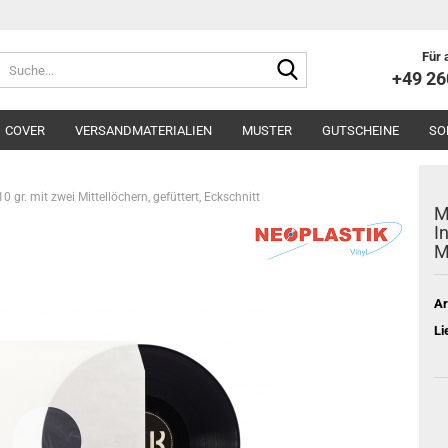
Für 
Suche...
+49 2
COVER
VERSANDMATERIALIEN
MUSTER
GUTSCHEINE
SO
gr. mit zwei Mittellöchern, gefüttert, Eckschnitt
M
I
M
Ar
Li