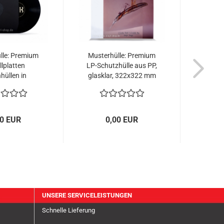
lle: Premium
Musterhülle: Premium
Muste
llplatten
LP-Schutzhülle aus PP,
LP-S
hüllen in
glasklar, 322x322 mm
80gr/qm, mit
90µm
ellöchern,...
00 EUR
0,00 EUR
UNSERE SERVICELEISTUNGEN
Schnelle Lieferung