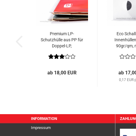
Premium LP-
Eco Schall
Schutzhülle aus PP für
Innenhüllen
Doppel-LP,
90gr/qm, m
glasklar,90µm
Mittellöchern
ab 18,00 EUR
ab 17,0
0,17 EUR p
INFORMATION
ZAHLUN
Impressum