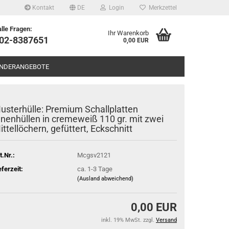
Kontakt
DE
Login
Merkzettel
alle Fragen:
Ihr Warenkorb
602-8387651
0,00 EUR
NDERANGEBOTE
usterhülle: Premium Schallplatten
nnenhüllen in cremeweiß 110 gr. mit zwei
ittellöchern, gefüttert, Eckschnitt
t.Nr.:
Mcgsv2121
eferzeit:
ca. 1-3 Tage
(Ausland abweichend)
0,00 EUR
inkl. 19% MwSt. zzgl.
Versand