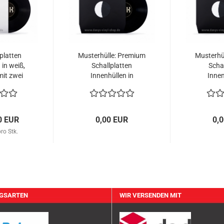
platten
Musterhülle: Premium
Musterhü
 in weiß,
Schallplatten
Scha
it zwei
Innenhüllen in
Innen
, gefüttert
schwarz, 110gr/qm,
schwarz, 
mit zwei
zwei Mitt
Mittellöchern,...
0 EUR
0,00 EUR
0,
ro Stk.
GSARTEN
WIR VERSENDEN MIT