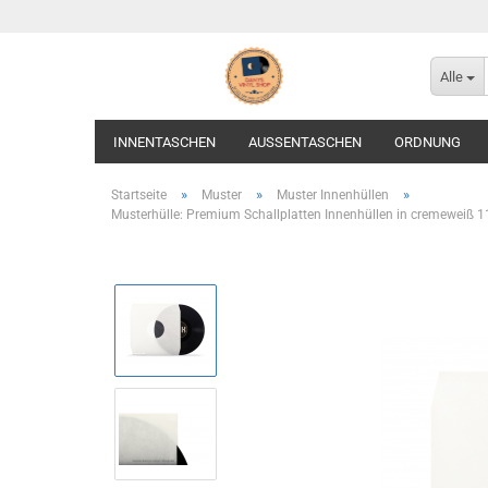
Alle
INNENTASCHEN
AUSSENTASCHEN
ORDNUNG
»
»
»
Startseite
Muster
Muster Innenhüllen
Musterhülle: Premium Schallplatten Innenhüllen in cremeweiß 110 