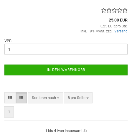
25,00 EUR
0,25 EUR pro Stk.
inkl. 19% MwSt. zzgl.
Versand
VPE:
IN DEN WARENKORB
Sortieren nach
pro Seite
Sortieren nach
8 pro Seite
1
1
bis
4
(von insgesamt
4
)